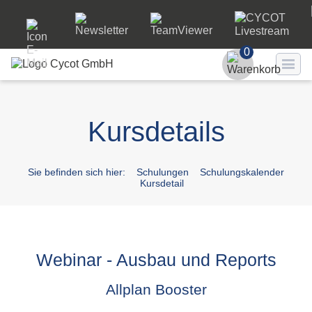
0
Benutzer
Kursdetails
Passwort
Passwort ve
Sie befinden sich hier:
Schulungen
Schulungskalender
Kursdetail
LO
Webinar - Ausbau und Reports
Allplan Booster