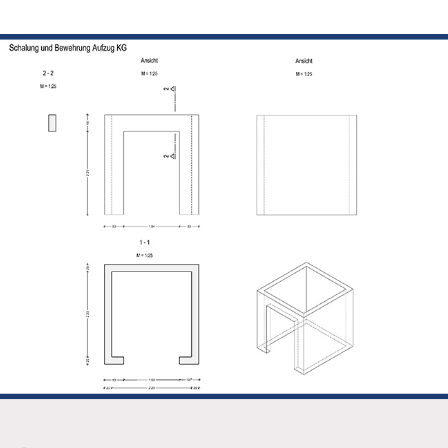
Fahrspur
All
g
Foto
Ums
Geometry Tools
All
Grafik Text
Al
Klassifizierung
Lokal-Beschriftung
Model Inspector
Rampe
Ständerwerk
Patchwork
Stilmanager
Allplan PythonParts
Balkonplatte Typ 1
Balkonplatte Typ 2
Elementverlegung