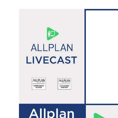
Allplan Concept
Newsletteranmeldun
Allplan Professional
Allplan Ultimate
Allplan Lumion Paket
Allplan NOVA AVA Paket
Allplan für Bauingenieure
Allplan Professional
Allplan Ultimate