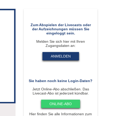
plan Subscription
tieg Allplan Serviceplus zu Subscription
plan Update und Upgrade
lplan Demo Download
Zum Abspielen der Livecasts oder
der Aufzeichnungen müssen Sie
eingeloggt sein.
Melden Sie sich hier mit Ihren
Zugangsdaten an:
ANMELDEN
Sie haben noch keine Login-Daten?
Jetzt Online-Abo abschließen. Das
Livecast-Abo ist jederzeit kündbar.
ONLINE-ABO
Hier finden Sie alle Informationen zum