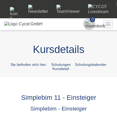
0
Benutzer
Kursdetails
Passwort
Passwort ve
Sie befinden sich hier:
Schulungen
Schulungskalender
Kursdetail
LO
Simplebim 11 - Einsteiger
Simplebim - Einsteiger