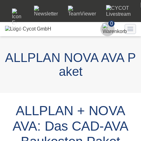
0
Benutzer
ALLPLAN NOVA AVA P
Passwort
aket
Passwort ve
LO
ALLPLAN + NOVA
AVA: Das CAD-AVA