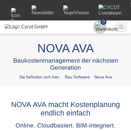
0
Benutzer
NOVA AVA
Passwort
Baukostenmanagement der nächsten
Generation
Passwort ve
Sie befinden sich hier:
Bau Software
Nova Ava
LO
NOVA AVA macht Kostenplanung
endlich einfach
Online. Cloudbasiert. BIM-integriert.