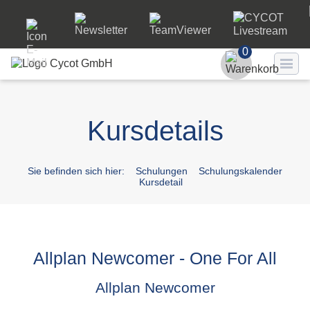
0
Benutzer
Kursdetails
Passwort
Passwort ve
Sie befinden sich hier:
Schulungen
Schulungskalender
Kursdetail
LO
Allplan Newcomer - One For All
Allplan Newcomer