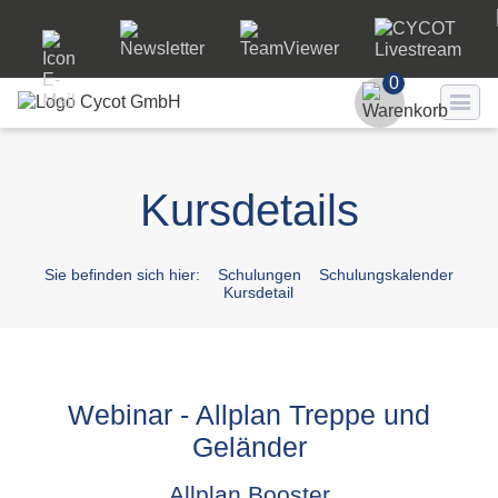
0
Benutzer
Kursdetails
Passwort
Passwort ve
Sie befinden sich hier:
Schulungen
Schulungskalender
Kursdetail
LO
Webinar - Allplan Treppe und
Geländer
Allplan Booster