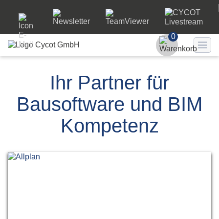
0
Benutzer
Ihr Partner für
Passwort
Bausoftware und BIM
Passwort ve
Kompetenz
LO