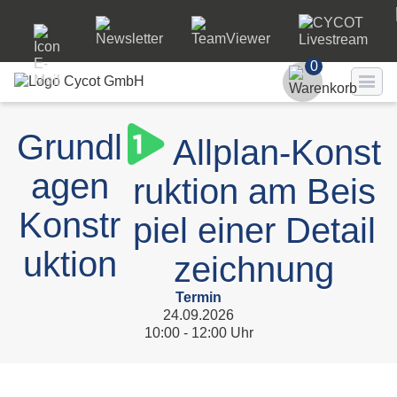
0
Benutzer
Grundl
Allplan-Konst
Passwort
agen
ruktion am Beis
Passwort ve
Konstr
piel einer Detail
LO
uktion
zeichnung
Termin
24.09.2026
10:00 - 12:00 Uhr