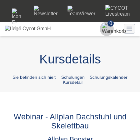
0
Benutzer
Kursdetails
Passwort
Passwort ve
Sie befinden sich hier:
Schulungen
Schulungskalender
Kursdetail
LO
Webinar - Allplan Dachstuhl und
Skelettbau
Allplan Booster