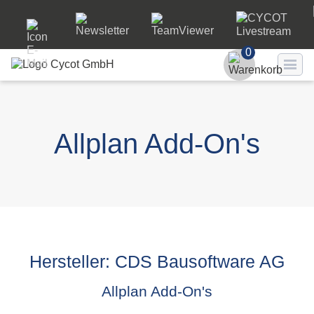
0
Benutzer
Passwort
Allplan Add-On's
Passwort ve
LO
Hersteller: CDS Bausoftware AG
Allplan Add-On's