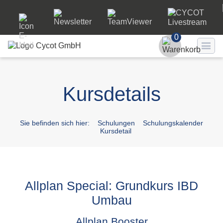
0
Benutzer
Kursdetails
Passwort
Passwort ve
Sie befinden sich hier:
Schulungen
Schulungskalender
Kursdetail
LO
Allplan Special: Grundkurs IBD
Umbau
Allplan Booster