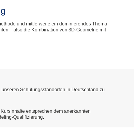
plan Subscription
ng
tieg Allplan Serviceplus zu Subscription
plan Update und Upgrade
smethode und mittlerweile ein dominierendes Thema
lplan Demo Download
eilen – also die Kombination von 3D-Geometrie mit
an unseren Schulungsstandorten in Deutschland zu
 Kursinhalte entsprechen dem anerkannten
eling-Qualifizierung.