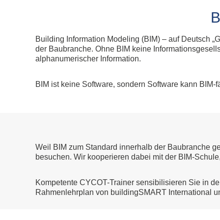
Allplan Concept
Newsletteranmeldun
B
Allplan Professional
Allplan Ultimate
Allplan Lumion Paket
Building Information Modeling (BIM) – auf Deutsch 
Allplan NOVA AVA Paket
der Baubranche. Ohne BIM keine Informationsgesellsch
alphanumerischer Information.
Allplan für Bauingenieure
BIM ist keine Software, sondern Software kann BIM-fä
Allplan Professional
Allplan Ultimate
Weil BIM zum Standard innerhalb der Baubranche gew
besuchen. Wir kooperieren dabei mit der BIM-Schule,
Kompetente CYCOT-Trainer sensibilisieren Sie in d
Rahmenlehrplan von buildingSMART International und 