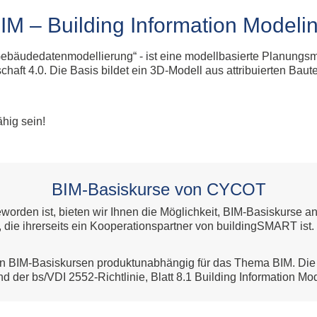
Fahrspur
All
g
Foto
IM – Building Information Modeli
Ums
Geometry Tools
All
Grafik Text
„Gebäudedatenmodellierung“ - ist eine modellbasierte Planung
Al
Klassifizierung
aft 4.0. Die Basis bildet ein 3D-Modell aus attribuierten Baut
Lokal-Beschriftung
Model Inspector
Rampe
hig sein!
Ständerwerk
Patchwork
Stilmanager
BIM-Basiskurse von CYCOT
Allplan PythonParts
orden ist, bieten wir Ihnen die Möglichkeit, BIM-Basiskurse 
Balkonplatte Typ 1
 die ihrerseits ein Kooperationspartner von buildingSMART ist.
Balkonplatte Typ 2
Elementverlegung
en BIM-Basiskursen produktunabhängig für das Thema BIM. Die
der bs/VDI 2552-Richtlinie, Blatt 8.1 Building Information Mod