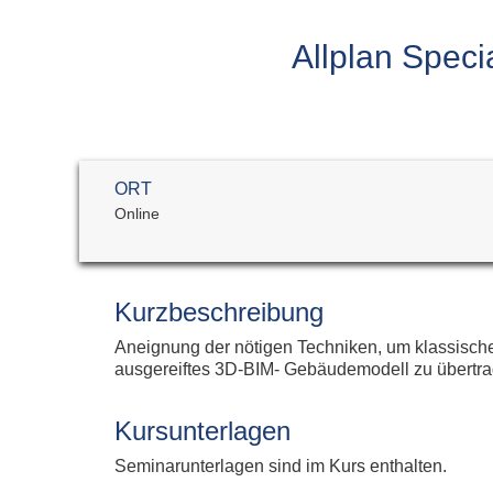
Allplan Concept
Newsletteranmeldun
Allplan Professional
Allplan Spec
Allplan Ultimate
Allplan Lumion Paket
Allplan NOVA AVA Paket
Allplan für Bauingenieure
ORT
Allplan Professional
Online
Allplan Ultimate
Kurzbeschreibung
Aneignung der nötigen Techniken, um klassische 
ausgereiftes 3D-BIM- Gebäudemodell zu übertra
Kursunterlagen
Seminarunterlagen sind im Kurs enthalten.