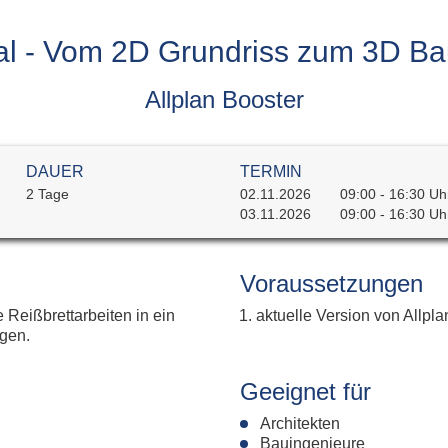
Fahrspur
All
g
Foto
Ums
ial - Vom 2D Grundriss zum 3D B
Geometry Tools
All
Grafik Text
Al
Klassifizierung
Allplan Booster
Lokal-Beschriftung
Model Inspector
Rampe
DAUER
TERMIN
Ständerwerk
2 Tage
02.11.2026
09:00 - 16:30 Uh
Patchwork
03.11.2026
09:00 - 16:30 Uh
Stilmanager
Allplan PythonParts
Voraussetzungen
Reißbrettarbeiten in ein
Balkonplatte Typ 1
aktuelle Version von Allpla
gen.
Balkonplatte Typ 2
Elementverlegung
Geeignet für
Architekten
Bauingenieure