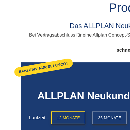
Allplan Concept
Pro
Newsletteranmeldun
Allplan Professional
Allplan Ultimate
Allplan Lumion Paket
Das ALLPLAN Neukun
Allplan NOVA AVA Paket
Bei Vertragsabschluss für eine Allplan Concept-S
Allplan für Bauingenieure
schnel
Allplan Professional
Allplan Ultimate
EXKLUSIV NUR BEI CYCOT
ALLPLAN Neukund
Laufzeit:
12 MONATE
36 MONATE