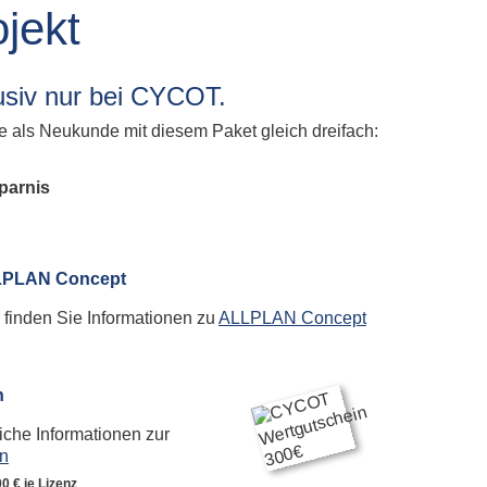
plan Subscription
jekt
tieg Allplan Serviceplus zu Subscription
plan Update und Upgrade
usiv nur bei CYCOT.
lplan Demo Download
ie als Neukunde mit diesem Paket gleich dreifach:
sparnis
PLAN Concept
 finden Sie Informationen zu
ALLPLAN Concept
n
liche Informationen zur
n
0 € je Lizenz