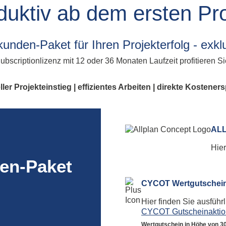
Fahrspur
All
duktiv ab dem ersten Pro
g
Foto
Ums
Geometry Tools
All
Grafik Text
den-Paket für Ihren Projekterfolg - exkl
Al
Klassifizierung
Lokal-Beschriftung
ubscriptionlizenz mit 12 oder 36 Monaten Laufzeit profitieren S
Model Inspector
Rampe
ler Projekteinstieg | effizientes Arbeiten | direkte Kostener
Ständerwerk
Patchwork
Stilmanager
ALL
Allplan PythonParts
Hier
Balkonplatte Typ 1
en-Paket
Balkonplatte Typ 2
Elementverlegung
CYCOT Wertgutschei
Hier finden Sie ausführ
CYCOT Gutscheinaktio
Wertgutschein in Höhe von 30