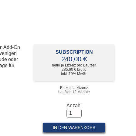
plan Subscription
tieg Allplan Serviceplus zu Subscription
plan Update und Upgrade
lplan Demo Download
em Add-On
SUBSCRIPTION
 wenigen
240,00 €
äude oder
age für
netto je Lizenz pro Laufzeit
285,60 € brutto
inkl. 19% MwSt.
Einzelplatzlizenz
Laufzeit 12 Monate
Anzahl
IN DEN WARENKORB