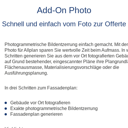
Fahrspur
All
g
Foto
Add-On Photo
Ums
Geometry Tools
All
Grafik Text
Schnell und einfach vom Foto zur Offerte
Al
Klassifizierung
Lokal-Beschriftung
Model Inspector
Photogrammetrische Bildentzerrung einfach gemacht. Mit d
Rampe
Photo für Allplan sparen Sie wertvolle Zeit beim Aufmass. In
Ständerwerk
Schritten generieren Sie aus dem vor Ort fotografierten Geb
Patchwork
auf Grund bestehender, eingescannter Pläne ihre Plangrundl
Stilmanager
Flächenausmasse, Materialisierungsvorschläge oder die
Ausführungsplanung.
Allplan PythonParts
In drei Schritten zum Fassadenplan:
Balkonplatte Typ 1
Balkonplatte Typ 2
Gebäude vor Ort fotografieren
Elementverlegung
Exakte photogrammetrische Bildentzerrung
Fassadenplan generieren