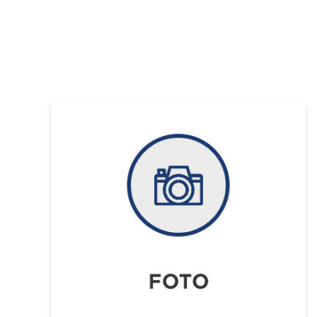
Allplan Concept
Newsletteranmeldun
Allplan Professional
Allplan Ultimate
Allplan Lumion Paket
Allplan NOVA AVA Paket
Allplan für Bauingenieure
Allplan Professional
Allplan Ultimate