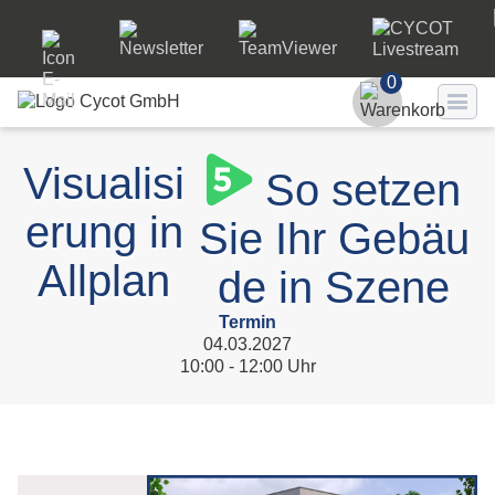
0
Benutzer
Visualisi
So setzen
Passwort
erung in
Sie Ihr Gebäu
Passwort ve
Allplan
de in Szene
LO
Termin
04.03.2027
10:00 - 12:00 Uhr