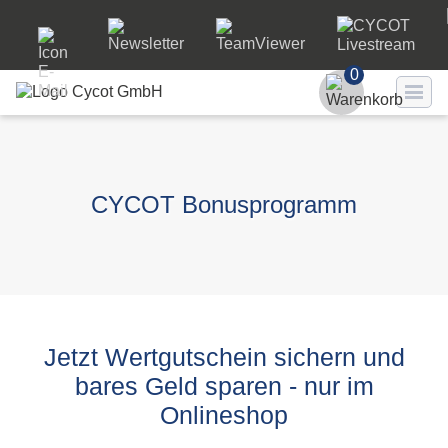
0
Benutzer
Passwort
CYCOT Bonusprogramm
Passwort ve
LO
Jetzt Wertgutschein sichern und
bares Geld sparen - nur im
Onlineshop