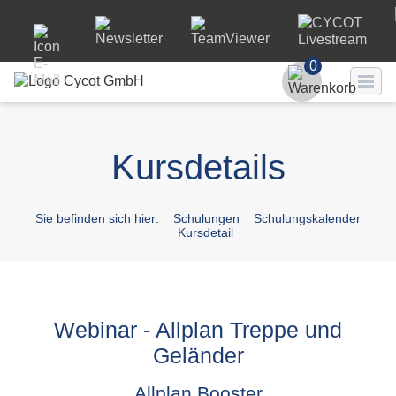
0
Benutzer
Kursdetails
Passwort
Passwort ve
Sie befinden sich hier:
Schulungen
Schulungskalender
Kursdetail
LO
Webinar - Allplan Treppe und
Geländer
Allplan Booster