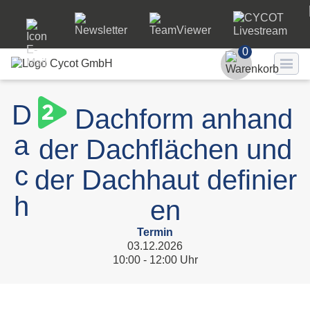
0
Benutzer
D
Dachform anhand
Passwort
a
der Dachflächen und
Passwort ve
c
der Dachhaut definier
LO
h
en
Termin
03.12.2026
10:00 - 12:00 Uhr