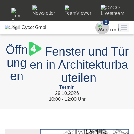
0
Benutzer
Öffn
Fenster und Tür
Passwort
ung
en in Architekturba
Passwort ve
en
uteilen
LO
Termin
29.10.2026
10:00 - 12:00 Uhr