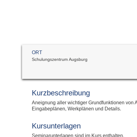
Allplan Concept
Newsletteranmeldun
Allplan Professional
Allplan Ultimate
Allplan Lumion Paket
Allplan NOVA AVA Paket
Allplan für Bauingenieure
ORT
Allplan Professional
Schulungszentrum Augsburg
Allplan Ultimate
Kurzbeschreibung
Aneignung aller wichtiger Grundfunktionen von Al
Eingabeplänen, Werkplänen und Details.
Kursunterlagen
Seminarunterlagen sind im Kurs enthalten.