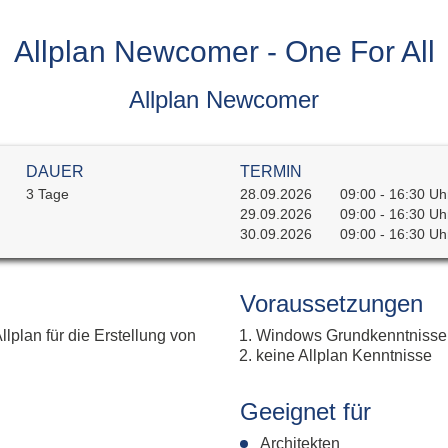
Fahrspur
All
g
Foto
Ums
Allplan Newcomer - One For All
Geometry Tools
All
Grafik Text
Al
Klassifizierung
Allplan Newcomer
Lokal-Beschriftung
Model Inspector
Rampe
DAUER
TERMIN
Ständerwerk
3 Tage
28.09.2026
09:00 - 16:30 Uh
Patchwork
29.09.2026
09:00 - 16:30 Uh
Stilmanager
30.09.2026
09:00 - 16:30 Uh
Allplan PythonParts
Voraussetzungen
Balkonplatte Typ 1
lplan für die Erstellung von
Windows Grundkenntnisse
Balkonplatte Typ 2
keine Allplan Kenntnisse
Elementverlegung
Geeignet für
Architekten