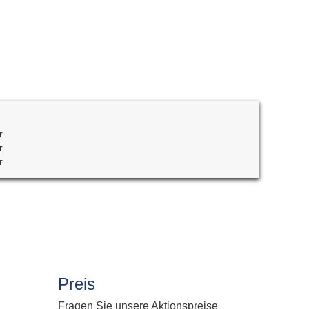
plan Subscription
tieg Allplan Serviceplus zu Subscription
plan Update und Upgrade
lplan Demo Download
r
r
r
Preis
Fragen Sie unsere Aktionspreise