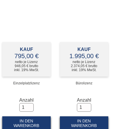
plan Subscription
tieg Allplan Serviceplus zu Subscription
plan Update und Upgrade
lplan Demo Download
KAUF
KAUF
795,00 €
1.995,00 €
netto je Lizenz
netto je Lizenz
946,05 € brutto
2.374,05 € brutto
inkl. 19% MwSt.
inkl. 19% MwSt.
Einzelplatzlizenz
Bürolizenz
Anzahl
Anzahl
IN DEN
IN DEN
WARENKORB
WARENKORB