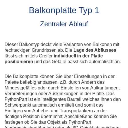
Fahrspur
All
g
Foto
Balkonplatte Typ 1
Ums
Geometry Tools
All
Grafik Text
Zentraler Ablauf
Al
Klassifizierung
Lokal-Beschriftung
Model Inspector
Dieser Balkontyp deckt viele Varianten von Balkonen mit
Rampe
rechteckigen Grundrissen ab. Die
Lage des Abflusses
Ständerwerk
lässt sich mittels Greifer
individuell in der Platte
Patchwork
positionieren
und das Gefälle passt sich automatisch an.
Stilmanager
Die Balkonplatte können Sie über Einstellungen in der
Allplan PythonParts
Palette beliebig anpassen, z.B. durch Ändern des
Mindestgefälles oder durch Einstellen von Aufkantungen,
Balkonplatte Typ 1
Verbreiterungen oder Ausklinkungen in der Platte. Das
Balkonplatte Typ 2
PythonPart ist ein intelligentes Bauteil welches Ihnen den
Elementverlegung
Schwerpunkt automatisch ermittelt und somit das
Einfügen von Abhebe- und Transportankern an der
richtigen Position übernimmt. Abschließend können Sie
festlegen ob Sie das Objekt als PythonPart
(parametrisches Bauteil) oder als 3D-Objekt abspeichern