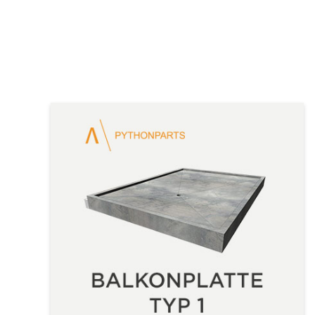
Allplan Concept
Newsletteranmeldun
Allplan Professional
Allplan Ultimate
Allplan Lumion Paket
Allplan NOVA AVA Paket
Allplan für Bauingenieure
Allplan Professional
Allplan Ultimate