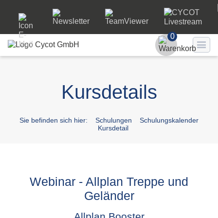
0
Benutzer
Kursdetails
Passwort
Passwort ve
Sie befinden sich hier:
Schulungen
Schulungskalender
Kursdetail
LO
Webinar - Allplan Treppe und
Geländer
Allplan Booster