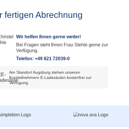
plan Subscription
tieg Allplan Serviceplus zu Subscription
ur fertigen Abrechnung
plan Update und Upgrade
lplan Demo Download
Wir helfen Ihnen gerne weiter!
Bei Fragen steht Ihnen Frau Stehle gerne zur
Verfügung.
Telefon: +49 821 72039-0
Am Standort Augsburg stehen unseren
Kursteilnehmern E-Ladesäulen kostenfrei zur
Verfügung.