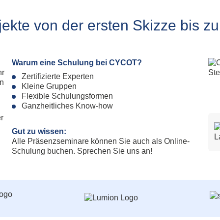
Fahrspur
All
g
Foto
Ums
jekte von der ersten Skizze bis z
Geometry Tools
All
Grafik Text
Al
Klassifizierung
Lokal-Beschriftung
Warum eine Schulung bei CYCOT?
Model Inspector
hr
Zertifizierte Experten
Rampe
en
Kleine Gruppen
Ständerwerk
Flexible Schulungsformen
Patchwork
Ganzheitliches Know-how
Stilmanager
r
Gut zu wissen:
Allplan PythonParts
Alle Präsenzseminare können Sie auch als Online-
Schulung buchen. Sprechen Sie uns an!
Balkonplatte Typ 1
Balkonplatte Typ 2
Elementverlegung