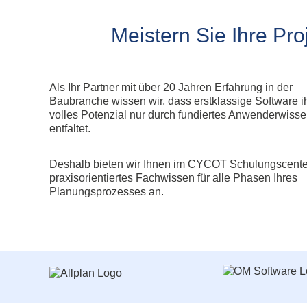
Allplan Concept
Newsletteranmeldun
Allplan Professional
Meistern Sie Ihre Pro
Allplan Ultimate
Allplan Lumion Paket
Allplan NOVA AVA Paket
Als Ihr Partner mit über 20 Jahren Erfahrung in der
Allplan für Bauingenieure
Baubranche wissen wir, dass erstklassige Software i
volles Potenzial nur durch fundiertes Anwenderwiss
Allplan Professional
entfaltet.
Allplan Ultimate
Deshalb bieten wir Ihnen im CYCOT Schulungscente
praxisorientiertes Fachwissen für alle Phasen Ihres
Planungsprozesses an.