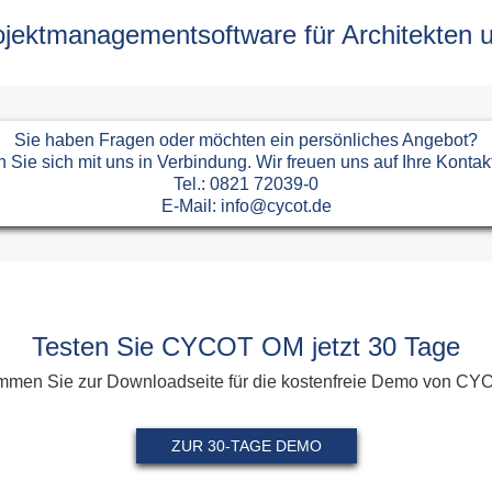
Fahrspur
All
g
Foto
ojektmanagementsoftware für Architekten 
Ums
Geometry Tools
All
Grafik Text
Al
Klassifizierung
Lokal-Beschriftung
Sie haben Fragen oder möchten ein persönliches Angebot?
Model Inspector
en Sie sich mit uns in Verbindung. Wir freuen uns auf Ihre Konta
Rampe
Tel.:
0821 72039-0
Ständerwerk
E-Mail:
info@cycot.de
Patchwork
Stilmanager
Allplan PythonParts
Testen Sie CYCOT OM jetzt 30 Tage
Balkonplatte Typ 1
Balkonplatte Typ 2
mmen Sie zur Downloadseite für die kostenfreie Demo von C
Elementverlegung
ZUR 30-TAGE DEMO