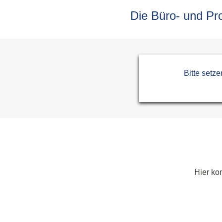
Allplan Concept
Newsletteranmeldun
Die Büro- und Pr
Allplan Professional
Allplan Ultimate
Allplan Lumion Paket
Allplan NOVA AVA Paket
Allplan für Bauingenieure
Bitte setz
Allplan Professional
Allplan Ultimate
Hier ko