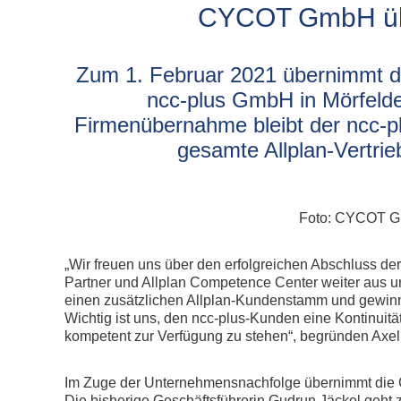
Allplan Concept
CYCOT GmbH übe
Newsletteranmeldun
Allplan Professional
Allplan Ultimate
Allplan Lumion Paket
Zum 1. Februar 2021 übernimmt 
Allplan NOVA AVA Paket
ncc-plus GmbH in Mörfelden
Firmenübernahme bleibt der ncc-pl
Allplan für Bauingenieure
gesamte Allplan-Vertri
Allplan Professional
Allplan Ultimate
Foto: CYCOT Gmb
„Wir freuen uns über den erfolgreichen Abschluss de
Partner und Allplan Competence Center weiter aus u
einen zusätzlichen Allplan-Kundenstamm und gewinne
Wichtig ist uns, den ncc-plus-Kunden eine Kontinuit
kompetent zur Verfügung zu stehen“, begründen Axe
Im Zuge der Unternehmensnachfolge übernimmt die 
Die bisherige Geschäftsführerin Gudrun Jäckel geht