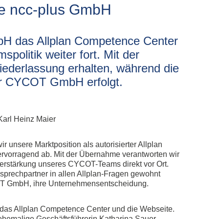
plan Subscription
e ncc-plus GmbH
tieg Allplan Serviceplus zu Subscription
plan Update und Upgrade
H das Allplan Competence Center
lplan Demo Download
olitik weiter fort. Mit der
iederlassung erhalten, während die
der CYCOT GmbH erfolgt.
Karl Heinz Maier
unsere Marktposition als autorisierter Allplan
ervorragend ab. Mit der Übernahme verantworten wir
Verstärkung unseres CYCOT-Teams direkt vor Ort.
sprechpartner in allen Allplan-Fragen gewohnt
COT GmbH, ihre Unternehmensentscheidung.
as Allplan Competence Center und die Webseite.
 ehemalige Geschäftsführerin Katharina Sauer