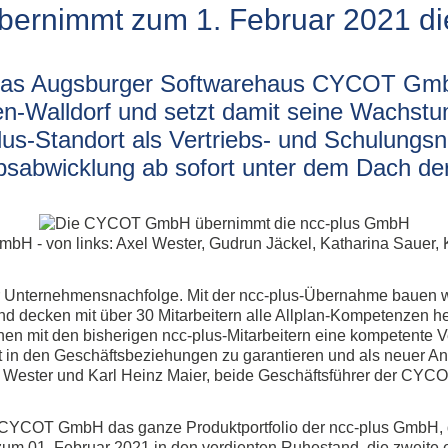
Fahrspur
All
rnimmt zum 1. Februar 2021 di
g
Foto
Ums
Geometry Tools
All
Grafik Text
das Augsburger Softwarehaus CYCOT Gmb
Al
Klassifizierung
-Walldorf und setzt damit seine Wachstumsp
Lokal-Beschriftung
us-Standort als Vertriebs- und Schulungsn
Model Inspector
ebsabwicklung ab sofort unter dem Dach 
Rampe
Ständerwerk
Patchwork
Stilmanager
H - von links: Axel Wester, Gudrun Jäckel, Katharina Sauer, 
Allplan PythonParts
r Unternehmensnachfolge. Mit der ncc-plus-Übernahme bauen wir 
nd decken mit über 30 Mitarbeitern alle Allplan-Kompetenzen h
Balkonplatte Typ 1
n mit den bisherigen ncc-plus-Mitarbeitern eine kompetente 
Balkonplatte Typ 2
ät in den Geschäftsbeziehungen zu garantieren und als neuer An
Elementverlegung
l Wester und Karl Heinz Maier, beide Geschäftsführer der CY
CYCOT GmbH das ganze Produktportfolio der ncc-plus GmbH, d
 zum 01. Februar 2021 in den verdienten Ruhestand, die zweite