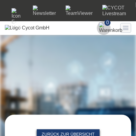
0
Benutzer
Passwort
Passwort ve
LO
ZURÜCK ZUR ÜBERSICHT