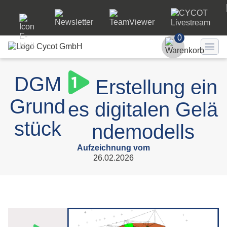
0
Benutzer
DGM
Erstellung ein
Passwort
Grund
es digitalen Gelä
Passwort ve
stück
ndemodells
LO
Aufzeichnung vom
26.02.2026