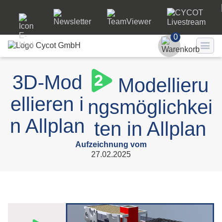
0
Benutzer
3D-Mod
Modellieru
Passwort
ellieren i
ngsmöglichkei
Passwort ve
n Allplan
ten in Allplan
LO
Aufzeichnung vom
27.02.2025