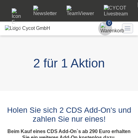
0
Benutzer
Passwort
2 für 1 Aktion
Passwort ve
LO
Holen Sie sich 2 CDS Add-On's und
zahlen Sie nur eines!
Beim Kauf eines CDS Add-On`s ab 290 Euro erhalten
Sie ein weiteres Add-On kostenlos dazu.