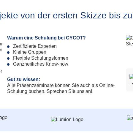
Fahrspur
All
g
Foto
Ums
jekte von der ersten Skizze bis z
Geometry Tools
All
Grafik Text
Al
Klassifizierung
Lokal-Beschriftung
Warum eine Schulung bei CYCOT?
Model Inspector
hr
Zertifizierte Experten
Rampe
en
Kleine Gruppen
Ständerwerk
Flexible Schulungsformen
Patchwork
Ganzheitliches Know-how
Stilmanager
r
Gut zu wissen:
Allplan PythonParts
Alle Präsenzseminare können Sie auch als Online-
Schulung buchen. Sprechen Sie uns an!
Balkonplatte Typ 1
Balkonplatte Typ 2
Elementverlegung