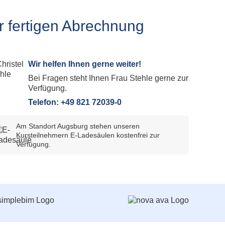
plan Subscription
tieg Allplan Serviceplus zu Subscription
ur fertigen Abrechnung
plan Update und Upgrade
lplan Demo Download
Wir helfen Ihnen gerne weiter!
Bei Fragen steht Ihnen Frau Stehle gerne zur
Verfügung.
Telefon: +49 821 72039-0
Am Standort Augsburg stehen unseren
Kursteilnehmern E-Ladesäulen kostenfrei zur
Verfügung.