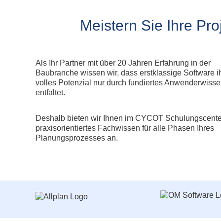
Allplan Concept
Newsletteranmeldun
Allplan Professional
Meistern Sie Ihre Pro
Allplan Ultimate
Allplan Lumion Paket
Allplan NOVA AVA Paket
Als Ihr Partner mit über 20 Jahren Erfahrung in der
Allplan für Bauingenieure
Baubranche wissen wir, dass erstklassige Software i
volles Potenzial nur durch fundiertes Anwenderwiss
Allplan Professional
entfaltet.
Allplan Ultimate
Deshalb bieten wir Ihnen im CYCOT Schulungscente
praxisorientiertes Fachwissen für alle Phasen Ihres
Planungsprozesses an.