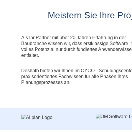
Allplan Concept
Newsletteranmeldun
Allplan Professional
Meistern Sie Ihre Pro
Allplan Ultimate
Allplan Lumion Paket
Allplan NOVA AVA Paket
Als Ihr Partner mit über 20 Jahren Erfahrung in der
Allplan für Bauingenieure
Baubranche wissen wir, dass erstklassige Software i
volles Potenzial nur durch fundiertes Anwenderwiss
Allplan Professional
entfaltet.
Allplan Ultimate
Deshalb bieten wir Ihnen im CYCOT Schulungscente
praxisorientiertes Fachwissen für alle Phasen Ihres
Planungsprozesses an.