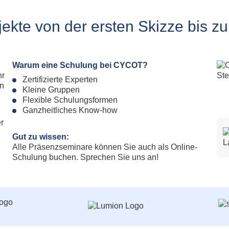
Fahrspur
All
g
Foto
Ums
jekte von der ersten Skizze bis z
Geometry Tools
All
Grafik Text
Al
Klassifizierung
Lokal-Beschriftung
Warum eine Schulung bei CYCOT?
Model Inspector
hr
Zertifizierte Experten
Rampe
en
Kleine Gruppen
Ständerwerk
Flexible Schulungsformen
Patchwork
Ganzheitliches Know-how
Stilmanager
r
Gut zu wissen:
Allplan PythonParts
Alle Präsenzseminare können Sie auch als Online-
Schulung buchen. Sprechen Sie uns an!
Balkonplatte Typ 1
Balkonplatte Typ 2
Elementverlegung