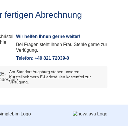
plan Subscription
tieg Allplan Serviceplus zu Subscription
ur fertigen Abrechnung
plan Update und Upgrade
lplan Demo Download
Wir helfen Ihnen gerne weiter!
Bei Fragen steht Ihnen Frau Stehle gerne zur
Verfügung.
Telefon: +49 821 72039-0
Am Standort Augsburg stehen unseren
Kursteilnehmern E-Ladesäulen kostenfrei zur
Verfügung.